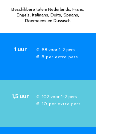
Beschikbare talen: Nederlands, Frans,
Engels, Italiaans, Duits, Spaans,
Roemeens en Russisch
1 uur
€
68 voor 1-2 pers
€ 8 per extra pers
1,5 uur
€
102 voor 1-2 pers
€ 10 per extra pers