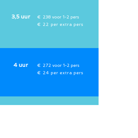
3,5 uur
€
238 voor 1-2 pers
€ 22 per extra pers
4 uur
€
272 voor 1-2 pers
€ 24 per extra pers
Hele dag
€
474 voor 1-2 pers
€ 48 per extra pers