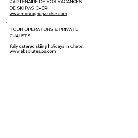
PARTENAIRE DE VOS VACANCES
DE SKI PAS CHER!
www.montagnepascher.com
TOUR OPERATORS & PRIVATE
CHALETS
fully catered skiing holidays in Châtel
www.absolutealps.com
Specialized Alpine chalet tour operator
www.alpenchalets.com/English.html
Authentiek Nederlandstalig berghotel
in het Portes du Soleil skigebied
www.hotelespritmontagne.com
Ski-Pro
https://www.ski-pro.com/en