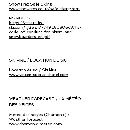
SnowTrex Safe Skiing
www.snowtrex.co.uk/safe-skiing.html
FIS RULES
https://assets.fis-
ski.com/f/252177/49280306c8/fis-
code-of-conduct-for-skiers-and-
snowboarders-en.pdf
SKI HIRE / LOCATION DE SKI
Location de ski / Ski Hire
www.vincentsports-chatel.com
WEATHER FORECAST / LA MÉTÉO
DES NEIGES
Météo des neiges (Chamonix) /
Weather forecast
www.chamonix-meteo.com